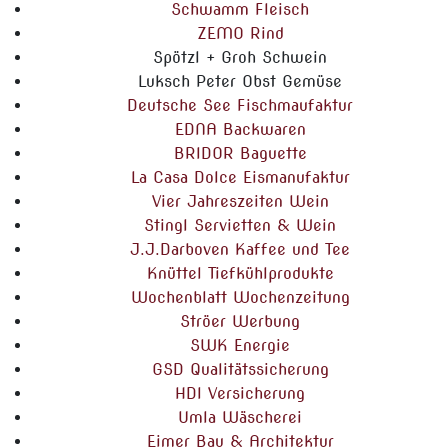
Schwamm Fleisch
ZEMO Rind
Spötzl + Groh Schwein
Luksch Peter Obst Gemüse
Deutsche See Fischmaufaktur
EDNA Backwaren
BRIDOR Baguette
La Casa Dolce Eismanufaktur
Vier Jahreszeiten Wein
Stingl Servietten & Wein
J.J.Darboven Kaffee und Tee
Knüttel Tiefkühlprodukte
Wochenblatt Wochenzeitung
Ströer Werbung
SWK Energie
GSD Qualitätssicherung
HDI Versicherung
Umla Wäscherei
Eimer Bau & Architektur