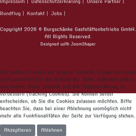
Impressum
Datenschutzerklärung
Unsere Partner
Rundflug
Kontakt
Jobs
Copyright 2026 © Burgschänke Gaststättenbetriebs GmbH.
All Rights Reserved.
Designed with JoomShaper
Wir nutzen Cookies auf unserer Website. Einige von ihnen
sind essenziell für den Betrieb der Seite, während andere
uns helfen, diese Website und die Nutzererfahrung zu
verbessern (Tracking Cookies). Sie können selbst
entscheiden, ob Sie die Cookies zulassen möchten. Bitte
beachten Sie, dass bei einer Ablehnung womöglich nicht
mehr alle Funktionalitäten der Seite zur Verfügung stehen.
Akzeptieren
Ablehnen