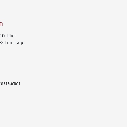
n
.00 Uhr
& Feiertage
Restaurant